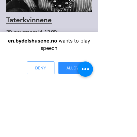
Taterkvinnene
20. november kl. 12.00
en.bydelshusene.no
wants to play
Menstad bydelshus
speech
Kjøp billett
DENY
ALLOW