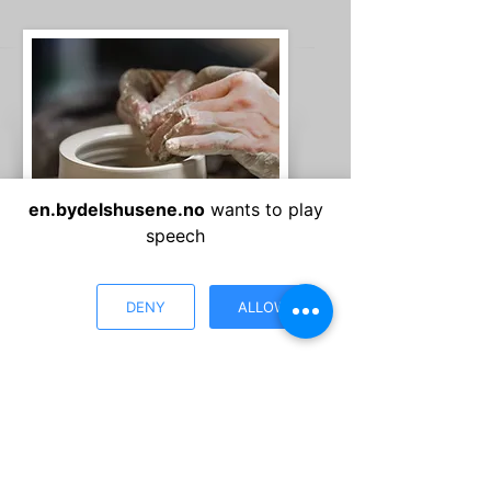
en.bydelshusene.no
wants to play
speech
DENY
ALLOW
Klubber og
verksteder på
Menstad