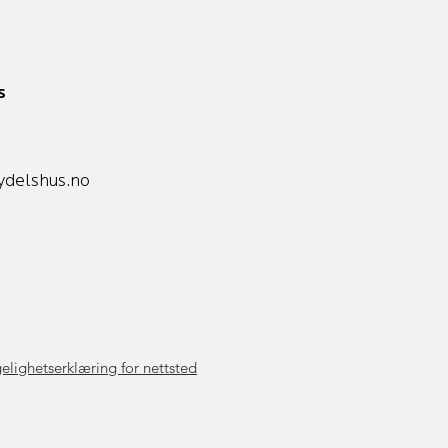
s
delshus.no
elighetserklæring for nettsted