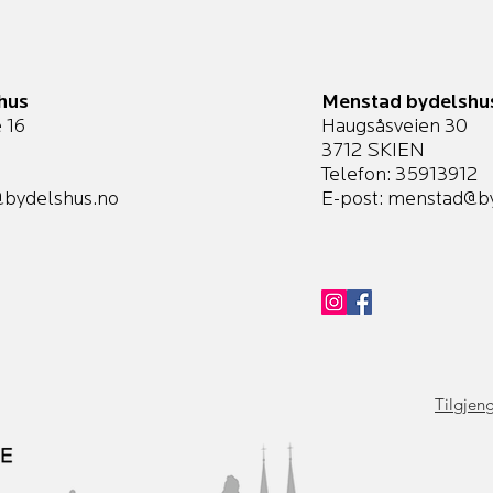
hus
Menstad bydelshu
 16
Haugsåsveien 30
3712 SKIEN
Telefon: 35913912
bydelshus.no
E-post:
menstad@by
Tilgjeng