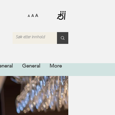
A
A
A
neral
General
More