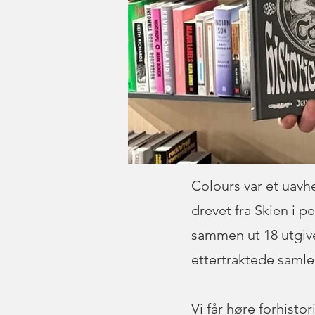
Colours var et uavh
drevet fra Skien i p
sammen ut 18 utgive
ettertraktede samle
Vi får høre forhisto