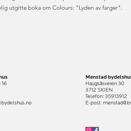
ylig utgitte boka om Colours: "Lyden av farger".
hus
Menstad bydelshu
 16
Haugsåsveien 30
3712 SKIEN
Telefon: 35913912
bydelshus.no
E-post:
menstad@by