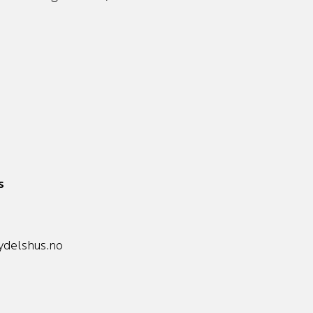
s
delshus.no