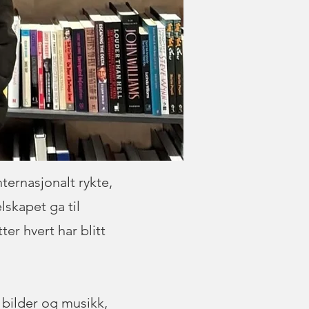
ternasjonalt rykte,
lskapet ga til
er hvert har blitt
 bilder og musikk,