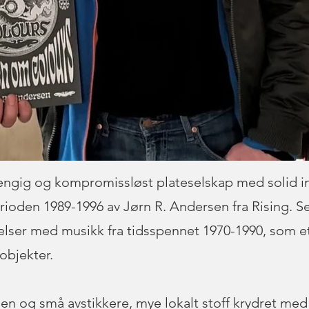
engig og kompromissløst plateselskap med solid in
erioden 1989-1996 av Jørn R. Andersen fra Rising. Se
lser med musikk fra tidsspennet 1970-1990, som ett
objekter.
rien og små avstikkere, mye lokalt stoff krydret med