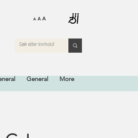
A
A
A
neral
General
More