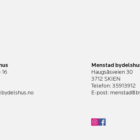
hus
Menstad bydelshu
 16
Haugsåsveien 30
3712 SKIEN
Telefon: 35913912
bydelshus.no
E-post:
menstad@by