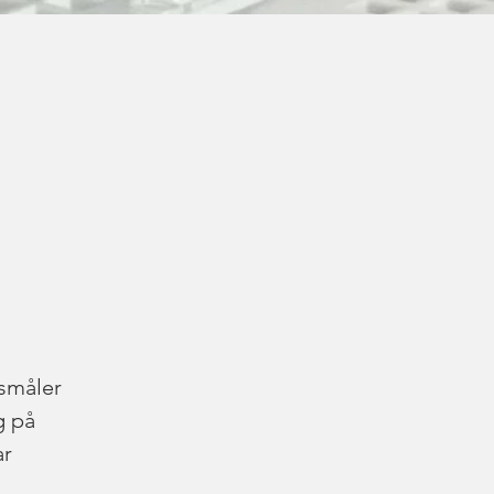
tsmåler 
g på 
r 