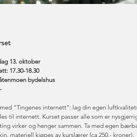
set
sdag 13. oktober
tt: 17.30-18.30
råtenmoen bydelshus
-
 med "Tingenes internett": lag din egen luftkvalite
s til internett. Kurset passer alle som er nysgjerri
ting virker og henger sammen. Ta med egen bærba
n, materiell kjøpes av kurslærer (ca 250,- kroner).