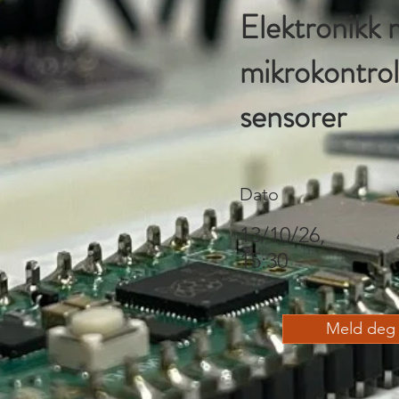
Elektronikk
mikrokontrol
sensorer
Dato
13/10/26,
15:30
Meld deg