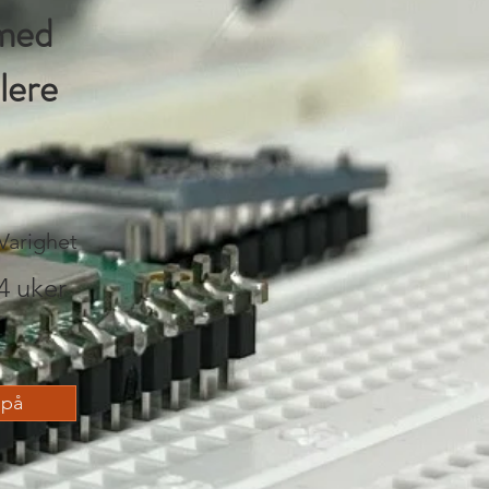
 med
lere
Varighet
4 uker
 på