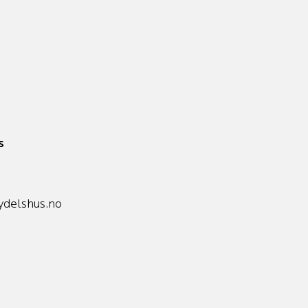
s
delshus.no