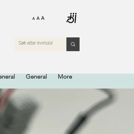
A
A
A
neral
General
More