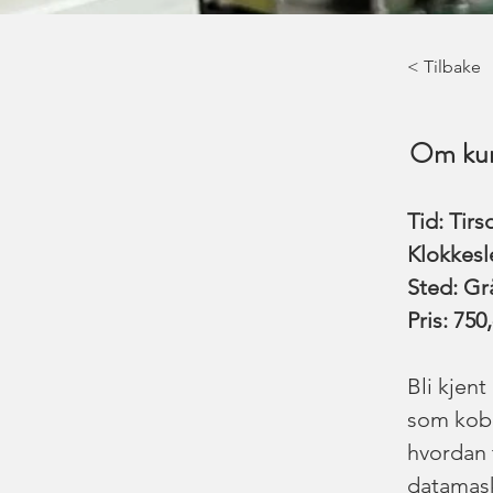
< Tilbake
Om kur
Tid: Tir
Klokkesle
Sted: G
Pris: 750,
Bli kjent
som koble
hvordan 
datamaski