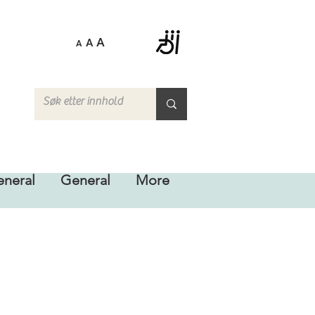
A
A
A
neral
General
More