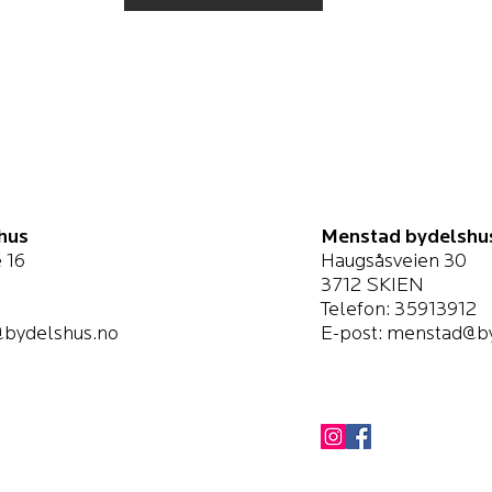
hus
Menstad bydelshu
 16
Haugsåsveien 30
3712 SKIEN
Telefon: 35913912
bydelshus.no
E-post:
menstad@by