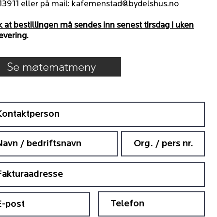
3911 eller på mail:
kafemenstad@bydelshus.no
 at bestillingen må sendes inn senest tirsdag i uken
levering.
Se møtematmeny