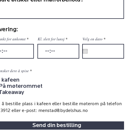
vering:
r
unkt for ankomst
Kl. slett for lunsj
Velg en dato
*
e
q
u
i
r
e
d
nsker dere å spise
*
I kafeen
På møterommet
Takeaway
 å bestille plass i kafeen eller bestille møterom på telefon
3912 eller e-post:
menstad@bydelshus.no
Send din bestilling