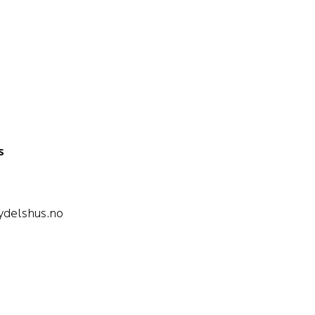
s
delshus.no